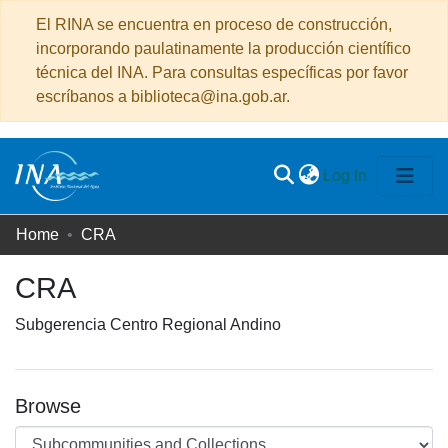
El RINA se encuentra en proceso de construcción,
incorporando paulatinamente la producción científico
técnica del INA. Para consultas específicas por favor
escríbanos a biblioteca@ina.gob.ar.
(current)
Log In
Communities
Home
CRA
&
CRA
Collections
All of DSpace
Subgerencia Centro Regional Andino
Statistics
Browse