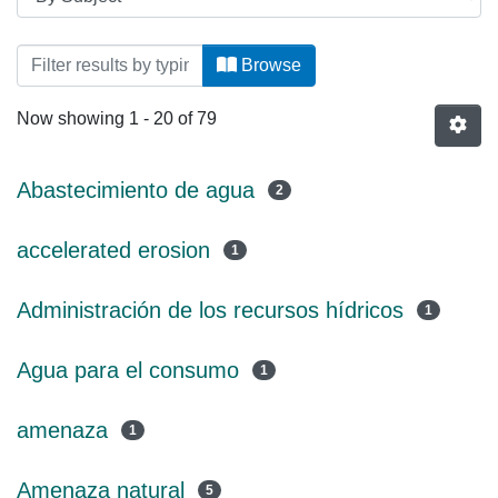
Browsing CIRSA by Subject
Browse
Now showing
1 - 20 of 79
Abastecimiento de agua
2
accelerated erosion
1
Administración de los recursos hídricos
1
Agua para el consumo
1
amenaza
1
Amenaza natural
5