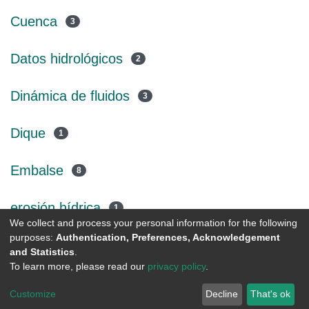
Cuenca
3
Datos hidrológicos
2
Dinámica de fluidos
3
Dique
1
Embalse
8
erosión hídrica
1
We collect and process your personal information for the following
purposes:
Authentication, Preferences, Acknowledgement
(current)
«
1
2
3
4
»
and Statistics
.
To learn more, please read our
privacy policy
.
DSpace software
copyright © 2002-2026
LYRASIS
Customize
Decline
That's ok
Cookie settings
Send Feedback