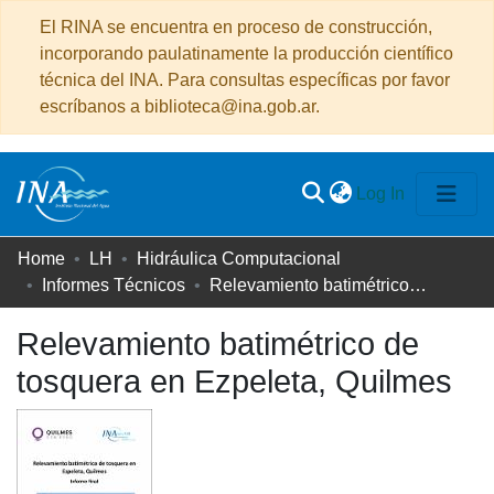
El RINA se encuentra en proceso de construcción,
incorporando paulatinamente la producción científico
técnica del INA. Para consultas específicas por favor
escríbanos a biblioteca@ina.gob.ar.
(current)
Log In
Communities
Home
LH
Hidráulica Computacional
&
Informes Técnicos
Relevamiento batimétrico de tosquera en Ezpeleta, Quilmes
Collections
Relevamiento batimétrico de
All of DSpace
tosquera en Ezpeleta, Quilmes
Statistics