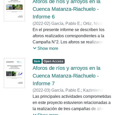
Aforos de ríos y arroyos en la
Cuenca Matanza-Riachuelo -
Informe 6
(
2022-02
)
García, Pablo E.
;
Ortiz, Nicolás
;
Morale, Mayra
En el presente informe se describen los
;
Heredia Ligorria, Ana I.
;
Lagos, Marina
aforos realizados correspondientes a la
;
Mortarino, Nadia
;
Elcano,
Giuliana
Campaña N°2. Los aforos se realizaron en
27 estaciones de la red de monitoreo de
Show more
calidad y caudal del agua superficial de
ACUMAR. Los aforos realizados en la
Item
Open Access
campaña se llevaron a cabo utilizando el
Aforos de ríos y arroyos en la
Perfilador de Corriente Acústico Doppler
Cuenca Matanza-Riachuelo -
(ADCP por sus siglas en ingles), el
Informe 7
Velocímetro Acústico Doppler (ADV por
(
2022-03
)
García, Pablo E.
;
Kazimierski,
sus siglas en ingles) y la técnica de
Leandro D.
Las principales actividades comprometidas
Velocimetría por Imágenes de Partículas a
en este proyecto estuvieron relacionadas a
Gran Escala (LSPIV por sus siglas en
la realización de tres campañas de aforos
inglés).
de caudales y a la generación de