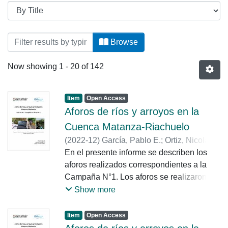
Browsing Informes Técnicos by Title
Browse
Now showing
1 - 20 of 142
Item
Open Access
Aforos de ríos y arroyos en la
Cuenca Matanza-Riachuelo
(
2022-12
)
García, Pablo E.
;
Ortiz, Nicolás
E.
En el presente informe se describen los
;
Morale, Mayra
;
Heredia Ligorria, Ana
aforos realizados correspondientes a la
Campaña N°1. Los aforos se realizaron en
20 estaciones de la red de monitoreo de
Show more
calidad y caudal del agua superficial de
ACUMAR. Los aforos realizados en la
Item
Open Access
campaña se llevaron a cabo utilizando el