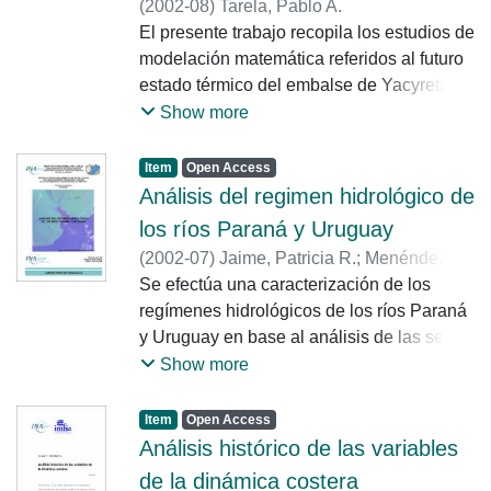
(
2002-08
)
Tarela, Pablo A.
El presente trabajo recopila los estudios de
modelación matemática referidos al futuro
estado térmico del embalse de Yacyretá
(Argentina - Paraguay), realizados durante
Show more
los años 90 por el CERIDE (Centro
Regional de Investigación y Desarrollo de
Item
Open Access
Santa Fé) y aquellos más recientes
Análisis del regimen hidrológico de
desarrollados en el INA. Se realiza una
los ríos Paraná y Uruguay
descripción de los mismos y se comparan
(
2002-07
)
Jaime, Patricia R.
;
Menéndez,
sus alcances y limitaciones. Además, se
Ángel N.
Se efectúa una caracterización de los
;
Uriburu Quirno, Marcelo
;
Torchio,
resume el resultado de las campañas de
Julio A.
regímenes hidrológicos de los ríos Paraná
medición de perfiles verticales de
y Uruguay en base al análisis de las series
temperatura del agua del lago. Se analiza
temporales de caudales. En ambos ríos se
Show more
la información de campo en relación con
identifica fehacientemente el comienzo de
las predicciones de los modelos
un ciclo húmedo desde alrededor de 1971.
Item
Open Access
matemáticos. La información disponible al
Además, para ambos se efectúa una
Análisis histórico de las variables
presente, incluyendo los resultados de los
distinción de un ciclo anterior
de la dinámica costera
estudios de modelación, permiten concluir