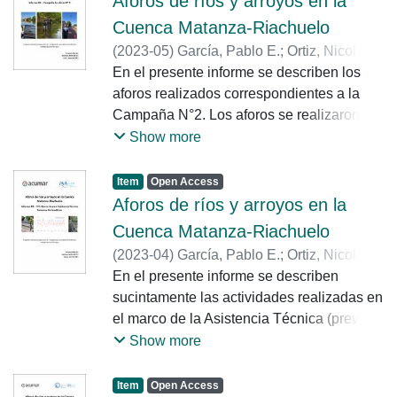
Aforos de ríos y arroyos en la
Perfilador de Corriente Acústico Doppler
Cuenca Matanza-Riachuelo
(ADCP por sus siglas en ingles), el
(
2023-05
)
García, Pablo E.
;
Ortiz, Nicolás
Velocímetro Acústico Doppler (ADV por
E.
En el presente informe se describen los
;
Morale, Mayra
sus siglas en ingles) y la técnica de
aforos realizados correspondientes a la
Velocimetría por Imágenes de Partículas a
Campaña N°2. Los aforos se realizaron en
Gran Escala (LSPIV por sus siglas en
20 estaciones de la red de monitoreo de
Show more
inglés).
calidad y caudal del agua superficial de
ACUMAR. Los aforos realizados en la
Item
Open Access
campaña se llevaron a cabo utilizando el
Aforos de ríos y arroyos en la
Perfilador de Corriente Acústico Doppler
Cuenca Matanza-Riachuelo
(ADCP por sus siglas en ingles), el
(
2023-04
)
García, Pablo E.
;
Ortiz, Nicolás
Velocímetro Acústico Doppler (ADV por
E.
En el presente informe se describen
;
Morale, Mayra
sus siglas en ingles) y la técnica de
sucintamente las actividades realizadas en
Velocimetría por Imágenes de Partículas a
el marco de la Asistencia Técnica (previsto
Gran Escala (LSPIV por sus siglas en
en el Convenio Específico Nº13) para el
Show more
inglés).
control, operación y mantenimientos de los
sensores de nivel automáticos instalados
Item
Open Access