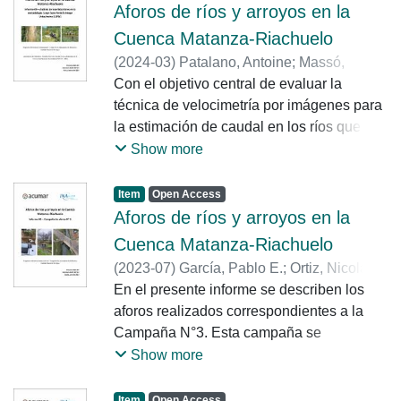
por ACUMAR en diversos cursos de la
Aforos de ríos y arroyos en la
cuenca.
Cuenca Matanza-Riachuelo
(
2024-03
)
Patalano, Antoine
;
Massó,
Leandro
Con el objetivo central de evaluar la
;
Heredia Ligorria, Ana
;
García,
Pablo E.
técnica de velocimetría por imágenes para
;
Ortiz, Nicolás E.
la estimación de caudal en los ríos que
componen la Cuenca Matanza Riachuelo
Show more
se realizó una campaña de aforo el día 11
de diciembre de 2023. La técnica de
Item
Open Access
velocimetría por imágenes se fundamenta
Aforos de ríos y arroyos en la
en la hipótesis de que la velocidad
Cuenca Matanza-Riachuelo
superficial de un río o canal puede ser
(
2023-07
)
García, Pablo E.
;
Ortiz, Nicolás
medida siguiendo un trazador visible a
E.
En el presente informe se describen los
;
Morale, Mayra
través de una cámara. En situaciones
aforos realizados correspondientes a la
donde no existe un trazador natural, se
Campaña N°3. Esta campaña se
procede a la introducción artificial de un
desarrolló como sustitución de los aforos
Show more
trazador, como es el caso de la siembra
especiales incluidos en el Convenio actual
artificial aguas arriba de la sección
(CEC Nº13 ACUMAR-INA) que no se
Item
Open Access