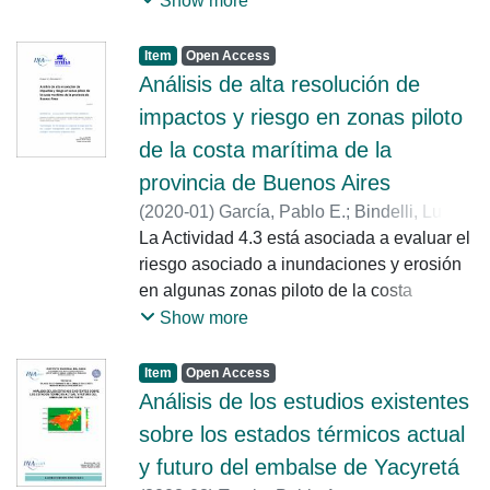
Show more
relaciones altura – caudal (curvas HQ) en
las estaciones de monitoreo de la red de
Item
Open Access
agua superficial de ACUMAR. A
Análisis de alta resolución de
continuación, se detallan esas actividades
impactos y riesgo en zonas piloto
y se presentan los resultados obtenidos
de la costa marítima de la
más sustantivos.
provincia de Buenos Aires
(
2020-01
)
García, Pablo E.
;
Bindelli, Lucas
;
Tomazin, Nicolás J.
La Actividad 4.3 está asociada a evaluar el
;
Haspert, Federico
;
Re,
Mariano
riesgo asociado a inundaciones y erosión
en algunas zonas piloto de la costa
bonaerense (seleccionadas en función de
Show more
los estudios antecedentes analizados y de
las reuniones y talleres llevados a cabo en
Item
Open Access
el trans
Análisis de los estudios existentes
sobre los estados térmicos actual
y futuro del embalse de Yacyretá