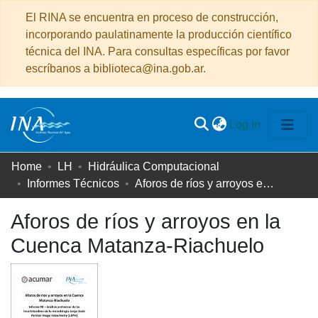
El RINA se encuentra en proceso de construcción,
incorporando paulatinamente la producción científico
técnica del INA. Para consultas específicas por favor
escríbanos a biblioteca@ina.gob.ar.
(current)
Log In
Communities
Home
LH
Hidráulica Computacional
&
Informes Técnicos
Aforos de ríos y arroyos en la Cuenca Matanza-Riachuelo
Collections
Aforos de ríos y arroyos en la
All of DSpace
Cuenca Matanza-Riachuelo
Statistics