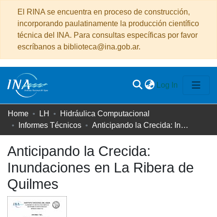
El RINA se encuentra en proceso de construcción,
incorporando paulatinamente la producción científico
técnica del INA. Para consultas específicas por favor
escríbanos a biblioteca@ina.gob.ar.
(current)
Log In
Communities
Home
LH
Hidráulica Computacional
&
Informes Técnicos
Anticipando la Crecida: Inundaciones en La Ribera de Quilmes
Collections
Anticipando la Crecida:
All of DSpace
Inundaciones en La Ribera de
Quilmes
Statistics