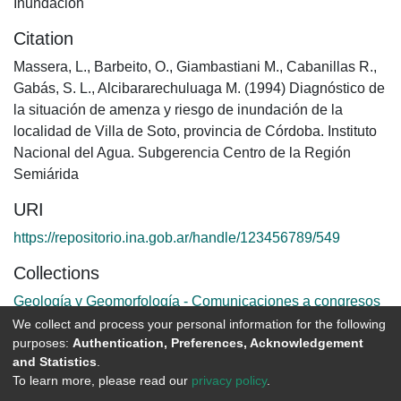
Inundación
Citation
Massera, L., Barbeito, O., Giambastiani M., Cabanillas R.,
Gabás, S. L., Alcibararechuluaga M. (1994) Diagnóstico de
la situación de amenza y riesgo de inundación de la
localidad de Villa de Soto, provincia de Córdoba. Instituto
Nacional del Agua. Subgerencia Centro de la Región
Semiárida
URI
https://repositorio.ina.gob.ar/handle/123456789/549
Collections
Geología y Geomorfología - Comunicaciones a congresos
nacionales
We collect and process your personal information for the following
purposes:
Authentication, Preferences, Acknowledgement
and Statistics
.
Full item page
To learn more, please read our
privacy policy
.