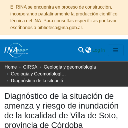
El RINA se encuentra en proceso de construcción,
incorporando paulatinamente la producción científico
técnica del INA. Para consultas específicas por favor
escríbanos a biblioteca@ina.gob.ar.
(current)
Log In
Communities
Home
CIRSA
Geología y geomorfología
&
Geología y Geomorfología - Comunicaciones a congresos nacionales
Collections
Diagnóstico de la situación de amenza y riesgo de inundación de la localidad de Villa de Soto, provincia de Córdoba
All of DSpace
Diagnóstico de la situación de
amenza y riesgo de inundación
Statistics
de la localidad de Villa de Soto,
provincia de Córdoba