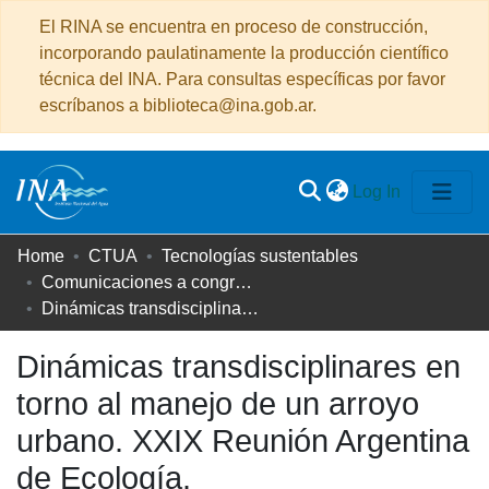
El RINA se encuentra en proceso de construcción,
incorporando paulatinamente la producción científico
técnica del INA. Para consultas específicas por favor
escríbanos a biblioteca@ina.gob.ar.
(current)
Log In
Communities
Home
CTUA
Tecnologías sustentables
&
Comunicaciones a congresos
Collections
Dinámicas transdisciplinares en torno al manejo de un arroyo urbano. XXIX Reunión Argentina de Ecología.
All of DSpace
Dinámicas transdisciplinares en
torno al manejo de un arroyo
Statistics
urbano. XXIX Reunión Argentina
de Ecología.