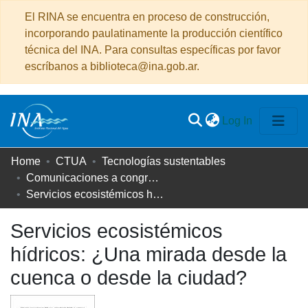
El RINA se encuentra en proceso de construcción,
incorporando paulatinamente la producción científico
técnica del INA. Para consultas específicas por favor
escríbanos a biblioteca@ina.gob.ar.
(current)
Log In
Communities
Home
CTUA
Tecnologías sustentables
&
Comunicaciones a congresos
Collections
Servicios ecosistémicos hídricos: ¿Una mirada desde la cuenca o desde la ciudad?
All of DSpace
Servicios ecosistémicos
hídricos: ¿Una mirada desde la
Statistics
cuenca o desde la ciudad?