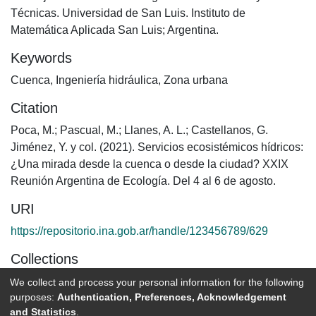
Técnicas. Universidad de San Luis. Instituto de
Matemática Aplicada San Luis; Argentina.
Keywords
Cuenca
,
Ingeniería hidráulica
,
Zona urbana
Citation
Poca, M.; Pascual, M.; Llanes, A. L.; Castellanos, G.
Jiménez, Y. y col. (2021). Servicios ecosistémicos hídricos:
¿Una mirada desde la cuenca o desde la ciudad? XXIX
Reunión Argentina de Ecología. Del 4 al 6 de agosto.
URI
https://repositorio.ina.gob.ar/handle/123456789/629
Collections
Comunicaciones a congresos
We collect and process your personal information for the following
purposes:
Authentication, Preferences, Acknowledgement
and Statistics
.
Full item page