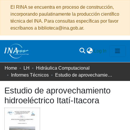
El RINA se encuentra en proceso de construcción,
incorporando paulatinamente la producción científico
técnica del INA. Para consultas específicas por favor
escríbanos a biblioteca@ina.gob.ar.
(current)
Log In
Communities
Home
LH
Hidráulica Computacional
&
Informes Técnicos
Estudio de aprovechamiento hidroeléctrico Itatí-Itacora
Collections
Estudio de aprovechamiento
All of DSpace
hidroeléctrico Itatí-Itacora
Statistics