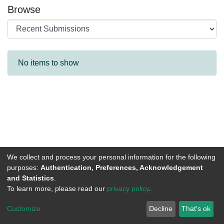
Browse
Recent Submissions
No items to show
We collect and process your personal information for the following
purposes:
Authentication, Preferences, Acknowledgement
and Statistics
.
To learn more, please read our
privacy policy
.
DSpace software
copyright © 2002-2026
LYRASIS
Customize
Decline
That's ok
Cookie settings
Send Feedback