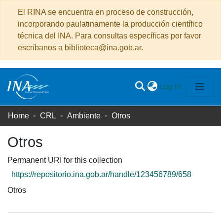
El RINA se encuentra en proceso de construcción,
incorporando paulatinamente la producción científico
técnica del INA. Para consultas específicas por favor
escríbanos a biblioteca@ina.gob.ar.
(current)
Log In
Communities
Home
CRL
Ambiente
Otros
&
Otros
Collections
All of DSpace
Permanent URI for this collection
https://repositorio.ina.gob.ar/handle/123456789/658
Statistics
Otros