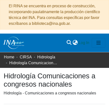
El RINA se encuentra en proceso de construcción,
incorporando paulatinamente la producción científico
técnica del INA. Para consultas específicas por favor
escríbanos a biblioteca@ina.gob.ar.
(current)
Log In
Communities
Home
CIRSA
Hidrología
&
Hidrología Comunicaciones a congresos nacionales
Collections
Hidrología Comunicaciones a
All of DSpace
congresos nacionales
Statistics
Hidrología - Comunicaciones a congresos nacionales