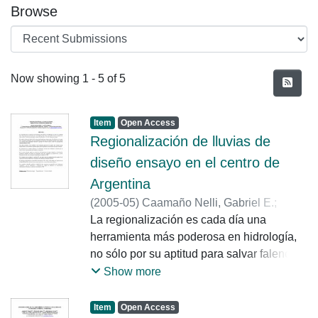
Browse
Recent Submissions
Now showing
1 - 5 of 5
Item
Open Access
Regionalización de lluvias de
diseño ensayo en el centro de
Argentina
(
2005-05
)
Caamaño Nelli, Gabriel E.
;
Colladon, Laura
La regionalización es cada día una
herramienta más poderosa en hidrología,
no sólo por su aptitud para salvar falencias
de información, sino también por la visión
Show more
contextual con la que enriquece los datos
locales. Uno de sus principales campos de
Item
Open Access