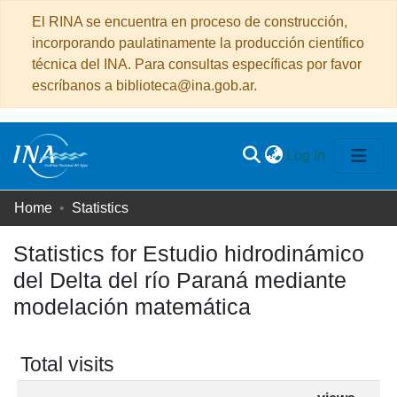
El RINA se encuentra en proceso de construcción,
incorporando paulatinamente la producción científico
técnica del INA. Para consultas específicas por favor
escríbanos a biblioteca@ina.gob.ar.
(current)
Log In
Communities
Home
Statistics
&
Statistics for Estudio hidrodinámico
Collections
del Delta del río Paraná mediante
All of DSpace
modelación matemática
Total visits