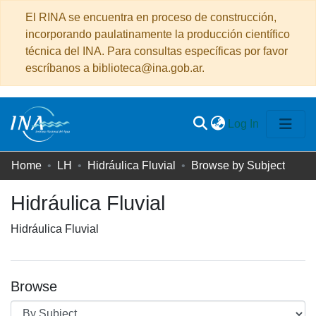
El RINA se encuentra en proceso de construcción,
incorporando paulatinamente la producción científico
técnica del INA. Para consultas específicas por favor
escríbanos a biblioteca@ina.gob.ar.
(current)
Log In
Communities
Home
LH
Hidráulica Fluvial
Browse by Subject
&
Hidráulica Fluvial
Collections
All of DSpace
Hidráulica Fluvial
Browse