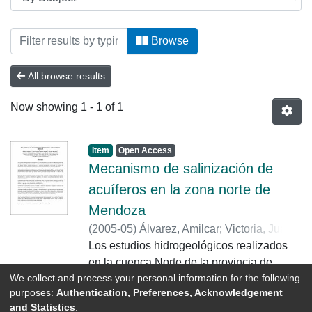
Browsing Hidráulica Fluvial by Subject "C
Browse
All browse results
Now showing
1 - 1 of 1
Item
Open Access
Mecanismo de salinización de
acuíferos en la zona norte de
Mendoza
(
2005-05
)
Álvarez, Amilcar
;
Victoria, Juan
A.
Los estudios hidrogeológicos realizados
;
Villalba, Jorge
;
Martinis, Nicolás
en la cuenca Norte de la provincia de
We collect and process your personal information for the following
Mendoza, ponen de manifiesto procesos
purposes:
Authentication, Preferences, Acknowledgement
de contaminación por salinización de
Show more
and Statistics
.