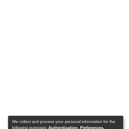
We collect and process your personal information for the
following purposes:
Authentication, Preferences,